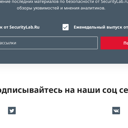
ние последних материалов по безопасности от SecurityLab.ru
обзоры уязвимостей и мнения аналитиков.
 от SecurityLab.Ru
Еженедельный выпуск от 
П
дписывайтесь на наши соц с