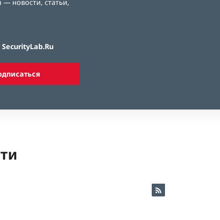
 — новости, статьи,
SecurityLab.Ru
одписаться
ети