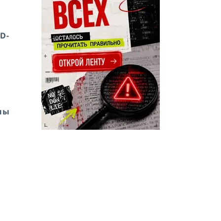
D-
ны