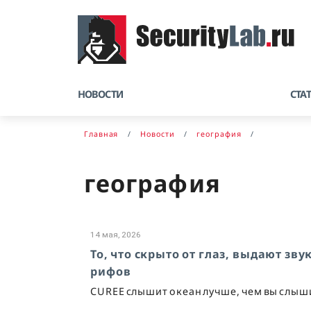
НОВОСТИ
СТА
Главная
Новости
география
география
14 мая, 2026
То, что скрыто от глаз, выдают зв
рифов
CUREE слышит океан лучше, чем вы слыш