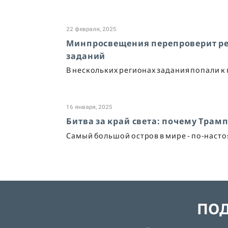
22 февраля, 2025
Минпросвещения перепроверит ре
заданий
В нескольких регионах задания попали к
16 января, 2025
Битва за край света: почему Трам
Самый большой остров в мире - по-наст
ПОД