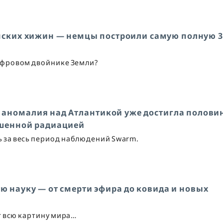
нских хижин — немцы построили самую полную 3
цифровом двойнике Земли?
 аномалия над Атлантикой уже достигла полови
ышенной радиацией
ль за весь период наблюдений Swarm.
ю науку — от смерти эфира до ковида и новых
 всю картину мира…