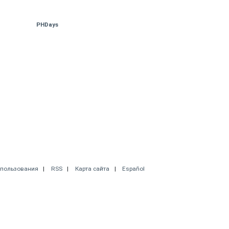
PHDays
спользования
RSS
Карта сайта
Español