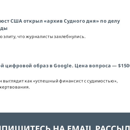
юст США открыл «архив Судного дня» по делу
оды
ю элиту, что журналисты захлебнулись.
й цифровой образ в Google. Цена вопроса — $150
 выглядит как «успешный финансист с судимостью»,
ожертвования.
ПИШИТЕСЬ НА EMAIL РАССЫ