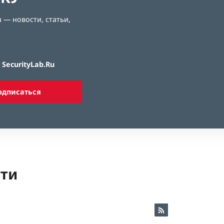
 — новости, статьи,
SecurityLab.Ru
одписаться
ети