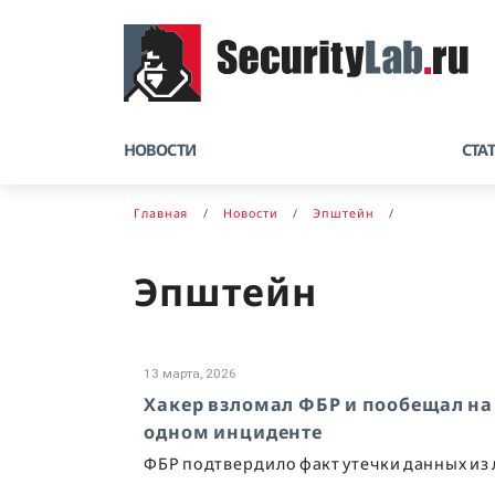
НОВОСТИ
СТА
Главная
Новости
Эпштейн
Эпштейн
13 марта, 2026
Хакер взломал ФБР и пообещал на 
одном инциденте
ФБР подтвердило факт утечки данных и