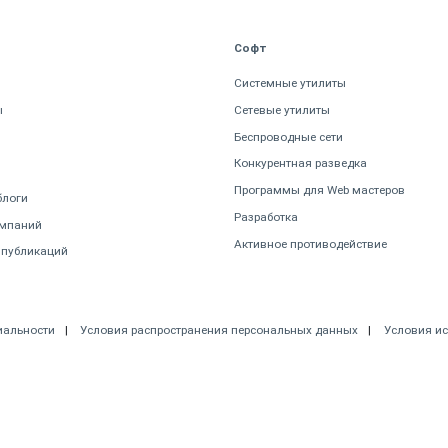
Софт
Системные утилиты
ы
Сетевые утилиты
Беспроводные сети
Конкурентная разведка
Программы для Web мастеров
блоги
Разработка
омпаний
Активное противодействие
 публикаций
иальности
Условия распространения персональных данных
Условия и