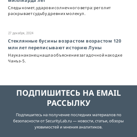
миллиарда лет
Следы комет, ударов и солнечного ветра: реголит
раскрывает судьбу древних молекул.
27 декабря, 2024
Стеклянные бусины возрастом возрастом 120
млн лет переписывают историю Луны
Наука наконец нашла объяснение загадочной находке
Чанъэ-5.
ПОДПИШИТЕСЬ НА EMAIL
РАССЫЛКУ
Подпишитесь на получение последних материалов по
безопасности от SecurityLab.ru — новости, статьи, обзоры
уязвимостей и мнения аналитиков.