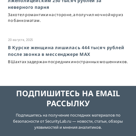
лжеполицейским 250 тысяч рублей за
неверного парня
Захотел романтики на стороне, а получил ночной круиз
по банкоматам.
20 августа, 2025
В Курске женщина лишилась 444 тысяч рублей
после звонка в мессенджере MAX
В Шахтах задержан посредник иностранных мошенников.
ПОДПИШИТЕСЬ НА EMAIL
РАССЫЛКУ
Подпишитесь на получение последних материалов по
безопасности от SecurityLab.ru — новости, статьи, обзоры
уязвимостей и мнения аналитиков.