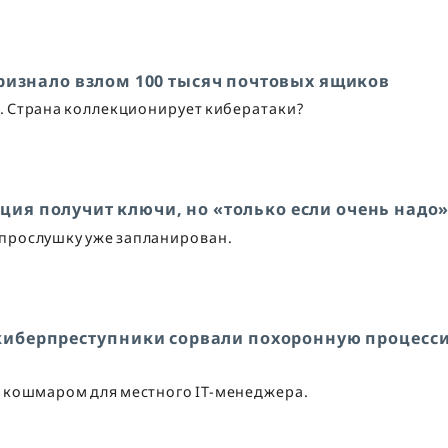
ризнало взлом 100 тысяч почтовых ящиков
Д. Страна коллекционирует кибератаки?
ция получит ключи, но «только если очень надо
прослушку уже запланирован.
 киберпреступники сорвали похоронную процесс
 кошмаром для местного IT-менеджера.