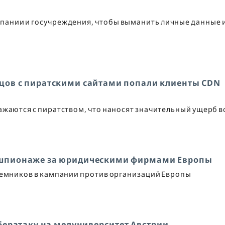
ании и госучреждения, чтобы выманить личные данные 
рцов с пиратскими сайтами попали клиенты CDN
ажаются с пиратством, что наносят значительный ущерб в
в шпионаже за юридическими фирмами Европы
аемников в кампании против организаций Европы
бератаку на медуниверситет Австрии