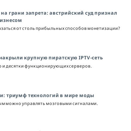
 на грани запрета: австрийский суд признал
бизнесом
заться от столь прибыльных способов монетизации?
 накрыли крупную пиратскую IPTV-сеть
ро и десятки функционирующих серверов.
ли: триумф технологий в мире моды
рым можно управлять мозговыми сигналами.