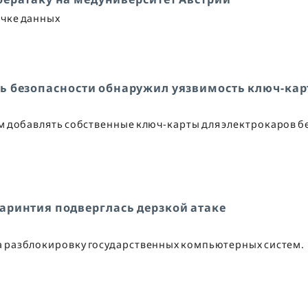
ечке данных
ель безопасности обнаружил уязвимость ключ-кар
 добавлять собственные ключ-карты для электрокаров б
аринтия подверглась дерзкой атаке
а разблокировку государственных компьютерных систем.