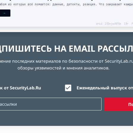
юбом из которых всё ломается: данные, детекты, реакция. Что закрывает кажды
Я →
erid: 2SDnjecN7Gw. 18+. Р
ПИШИТЕСЬ НА EMAIL РАССЫ
ние последних материалов по безопасности от SecurityLab.ru
обзоры уязвимостей и мнения аналитиков.
 от SecurityLab.Ru
Еженедельный выпуск от 
П