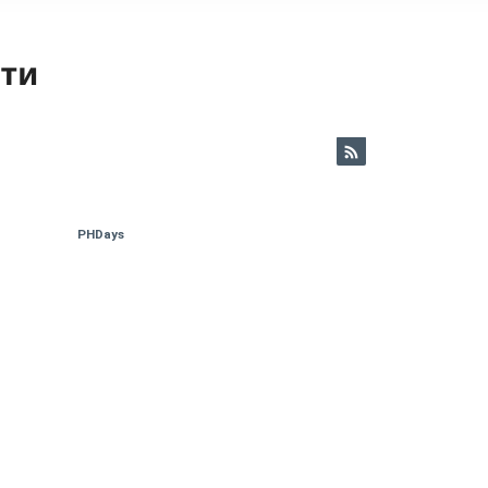
ети
PHDays