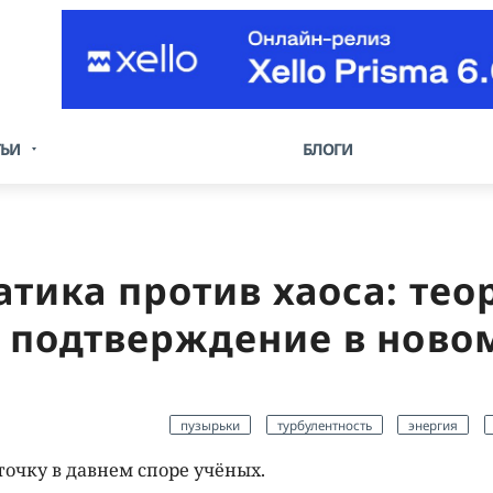
ТЬИ
БЛОГИ
атика против хаоса: те
а подтверждение в ново
пузырьки
турбулентность
энергия
точку в давнем споре учёных.