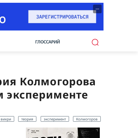
···
ГЛОССАРИЙ
ория Колмогорова
м эксперименте
вихри
теория
эксперимент
Колмогоров