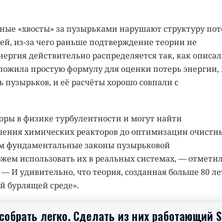
нные «хвосты» за пузырьками нарушают структуру пот
й, из-за чего раньше подтверждение теории не
энергия действительно распределяется так, как описал
дложила простую формулу для оценки потерь энергии, 
 пузырьков, и её расчёты хорошо совпали с
оры в физике турбулентности и могут найти
шения химических реакторов до оптимизации очистн
м фундаментальные законы пузырьковой
жем использовать их в реальных системах, — отмети
— И удивительно, что теория, созданная больше 80 ле
ой бурлящей среде».
обрать легко. Сделать из них работающий 