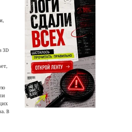
и,
в 3D
ет,
ую
ли
щих
а. В