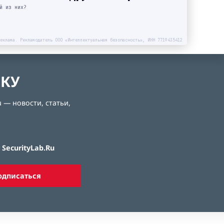
й из них?
еклама. Рекламодатель ООО «Интеллектуальная безопасность», ИНН 7719435412
ЛКУ
 — новости, статьи,
SecurityLab.Ru
одписаться