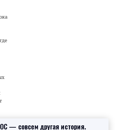
ока
где
ых
л
т
SOC — совсем другая история.