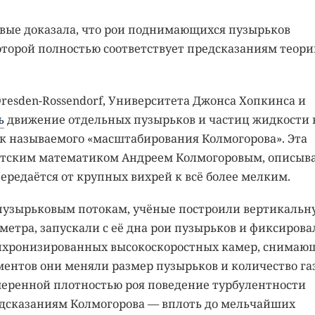
вые доказала, что рои поднимающихся пузырьков
оторой полностью соответствует предсказаниям теори
Dresden-Rossendorf, Университета Джонса Хопкинса и
ь
движение отдельных пузырьков и частиц жидкости 
к называемого «масштабирования Колмогорова». Эта
ветским математиком Андреем Колмогоровым, описыва
ередаётся от крупных вихрей к всё более мелким.
пузырьковым потокам, учёные построили вертикальн
метра, запускали с её дна рои пузырьков и фиксирова
нхронизированных высокоскоростных камер, снимаю
иментов они меняли размер пузырьков и количество газ
меренной плотностью роя поведение турбулентности
едсказаниям Колмогорова — вплоть до мельчайших