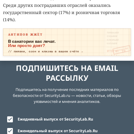
Среди других пострадавших отраслей оказались
государственный сектор (17%) и розничная торговля
(14%).
ПИЯВКИ₽₽
АНТИПОВ ЖЖЁТ
ОЗОН₽₽₽
КЛИЗМА₽₽
В санатории вас лечат.
КАПЛИ₽₽
Или просто доят?
ОПЛАЧЕНО
ИТОГО: ТР
// пиявки, озон и клизмы в вашем счёте →
ЕВОГА
ПОДПИШИТЕСЬ НА EMAIL
РАССЫЛКУ
Подпишитесь на получение последних материалов по
безопасности от SecurityLab.ru — новости, статьи, обзоры
уязвимостей и мнения аналитиков.
Ежедневный выпуск от SecurityLab.Ru
Еженедельный выпуск от SecurityLab.Ru