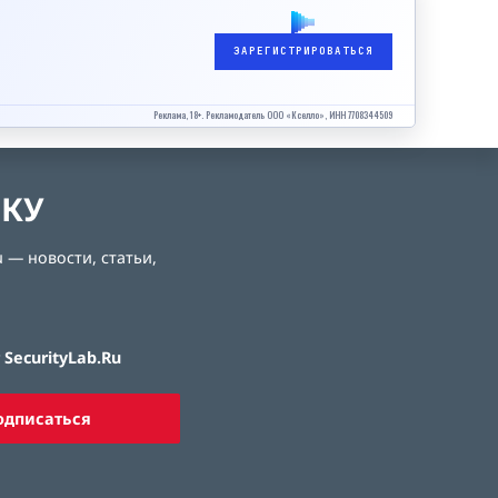
ЗАРЕГИСТРИРОВАТЬСЯ
Реклама, 18+. Рекламодатель ООО «Кселло», ИНН 7708344509
ЛКУ
 — новости, статьи,
SecurityLab.Ru
одписаться