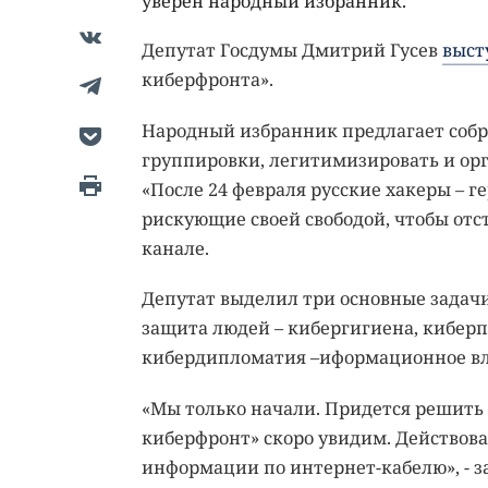
уверен народный избранник.
Депутат Госдумы Дмитрий Гусев
выст
киберфронта».
Народный избранник предлагает собра
группировки, легитимизировать и орг
«После 24 февраля русские хакеры – 
рискующие своей свободой, чтобы отст
канале.
Депутат выделил три основные задачи
защита людей – кибергигиена, киберп
кибердипломатия –иформационное вли
«Мы только начали. Придется решить
киберфронт» скоро увидим. Действова
информации по интернет-кабелю», - з