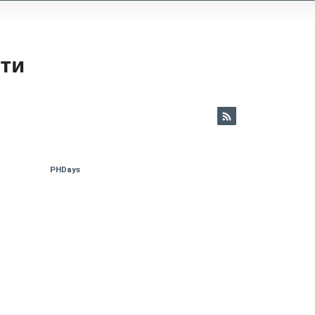
ети
PHDays