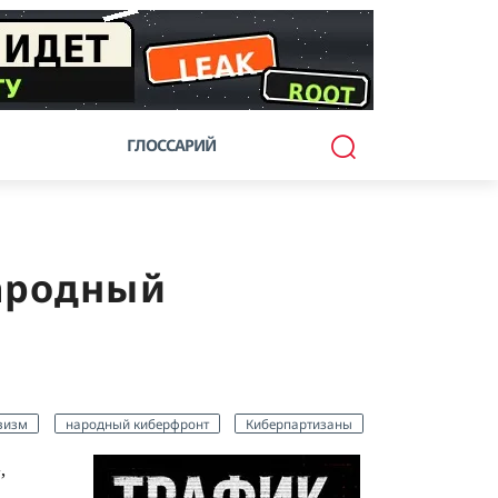
ГЛОССАРИЙ
ародный
визм
народный киберфронт
Киберпартизаны
,