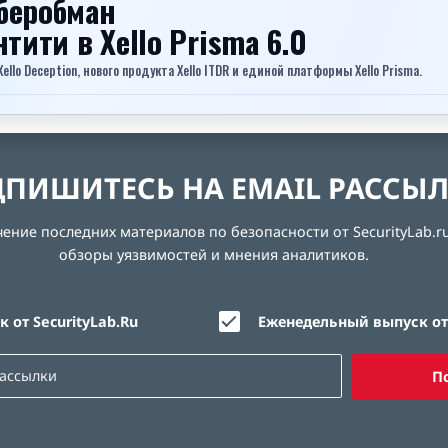
беробман
ентити
в Xello Prisma 6.0
lo Deception, нового продукта Xello ITDR и единой платформы Xello Prisma.
ПИШИТЕСЬ НА EMAIL РАССЫ
ние последних материалов по безопасности от SecurityLab.ru
обзоры уязвимостей и мнения аналитиков.
 от SecurityLab.Ru
Еженедельный выпуск от 
П