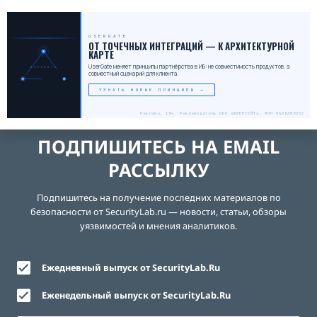
USERGATE
_
ОТ ТОЧЕЧНЫХ ИНТЕГРАЦИЙ — К АРХИТЕКТУРНОЙ
КАРТЕ
UserGate меняет принципы партнёрства в ИБ: не совместимость продуктов, а
USERGATE
совместный сценарий для клиента.
УЗНАТЬ НОВЫЕ ПРИНЦИПЫ →
Реклама. 18+. Рекламодатель ООО «ЮЗЕРГЕЙТ», ИНН 5408308256
ПОДПИШИТЕСЬ НА EMAIL
РАССЫЛКУ
Подпишитесь на получение последних материалов по
безопасности от SecurityLab.ru — новости, статьи, обзоры
уязвимостей и мнения аналитиков.
Ежедневный выпуск от SecurityLab.Ru
Еженедельный выпуск от SecurityLab.Ru