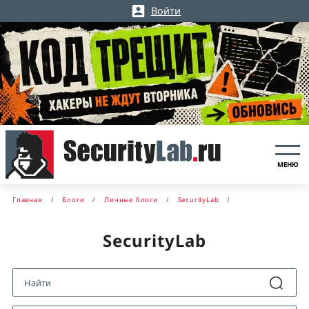
Войти
МЕНЮ
Главная
Блоги
Личные блоги
SecurityLab
SecurityLab